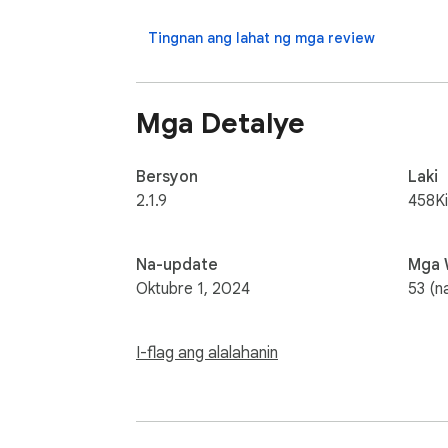
Version 2.1.0 (19-August-2022):

- New simple & easy to use UI

Tingnan ang lahat ng mga review
- Minor bugs fixed

Privacy and Ads:

Mga Detalye
By installing our extension, you are agreei
collect any data from you, prioritizing your 
Bersyon
Laki
2.1.9
458K
Na-update
Mga 
Oktubre 1, 2024
53 (n
I-flag ang alalahanin