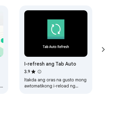
I-refresh ang Tab Auto
3.9
Itakda ang oras na gusto mong
r
awtomatikong i-reload ng
application ang iyong Chrome
Browser