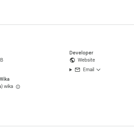
ng to our policies. We may show third-party non-personalized ad
privacy. For more information, please visit our Privacy Policy (h
Developer
iB
Website
Email
Wika
a) wika