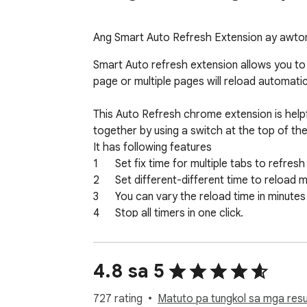
Ang Smart Auto Refresh Extension ay awtom
Smart Auto refresh extension allows you to a
page or multiple pages will reload automatica
This Auto Refresh chrome extension is helpfu
together by using a switch at the top of th
It has following features

1	Set fix time for multiple tabs to refresh together.

2	Set different-different time to reload multiple tabs.

3	You can vary the reload time in minutes and seconds.

4	Stop all timers in one click.

5	You will not see confirmation box to reload the tab as this extension will lock those pop ups.

Recent Changes:

4.8 sa 5
Version 2.1.7 (04-October-2023):

-Minor bug fixes

727 rating
Matuto pa tungkol sa mga resul