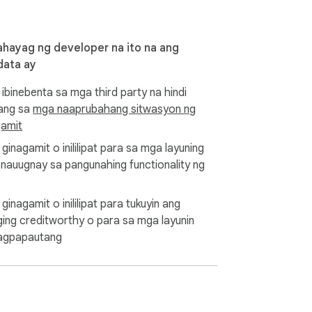
ahayag ng developer na ito na ang
data ay
 ibinebenta sa mga third party na hindi
lang sa
mga naaprubahang sitwasyon ng
amit
 ginagamit o inililipat para sa mga layuning
i nauugnay sa pangunahing functionality ng
 ginagamit o inililipat para tukuyin ang
ging creditworthy o para sa mga layunin
agpapautang