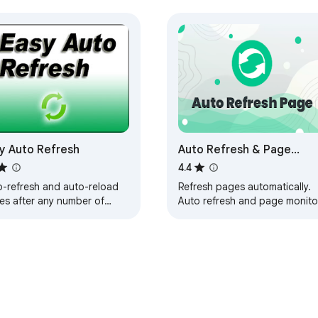
y Auto Refresh
Auto Refresh & Page
Monitor
4.4
o-refresh and auto-reload
Refresh pages automatically.
es after any number of
Auto refresh and page monito
onds.
with specified time intervals.
Reload all tabs.