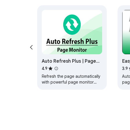
Auto Refresh Plus | Page
Eas
Monitor
4.9
3.9
Refresh the page automatically
Aut
with powerful page monitor
pag
features.
sec