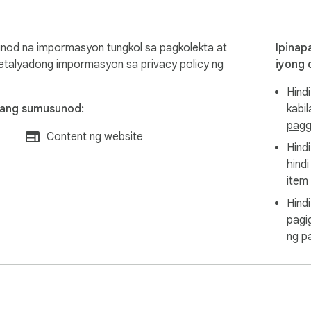
nod na impormasyon tungkol sa pagkolekta at
Ipinap
 detalyadong impormasyon sa
privacy policy
ng
iyong 
Hindi
 ang sumusunod:
kabi
pagg
Content ng website
Hindi
hind
item
Hindi
pagi
ng p