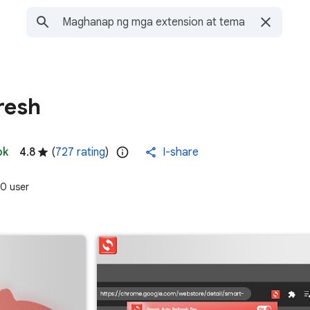
resh
ok
4.8
(
727 rating
)
I-share
0 user