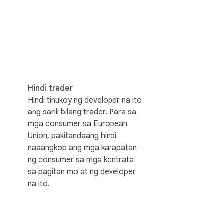
s on a few sites. Rest assured, we do not 
ttps://autorefresh.co/privacy-policy/)
Hindi trader
Hindi tinukoy ng developer na ito
ang sarili bilang trader. Para sa
mga consumer sa European
Union, pakitandaang hindi
naaangkop ang mga karapatan
ng consumer sa mga kontrata
sa pagitan mo at ng developer
na ito.