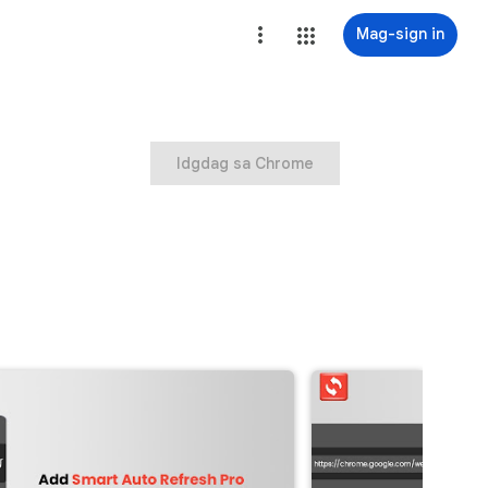
Mag-sign in
Idgdag sa Chrome