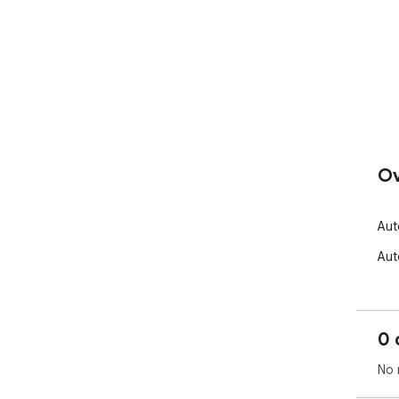
Ov
Aut
Aut
0 
No 