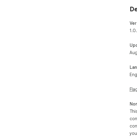
De
Ver
1.0
Up
Aug
La
Eng
Fla
Non
Thi
con
con
you