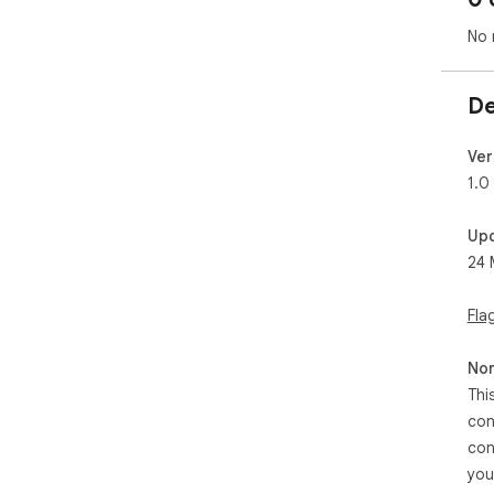
No 
De
Ver
1.0
Up
24 
Fla
Non
Thi
con
con
you