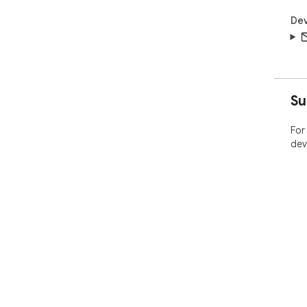
Dev
Su
For
dev