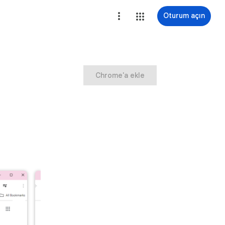
Oturum açın
Chrome'a ekle