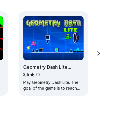
Geometry Dash Lite
Unblocked
3,5
Play Geometry Dash Lite. The
goal of the game is to reach
the end of each level without
crashing into any obstacles.