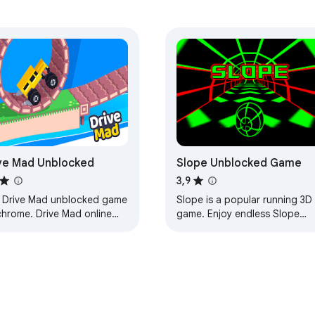
ve Mad Unblocked
Slope Unblocked Game
3,9
y Drive Mad unblocked game
Slope is a popular running 3D
chrome. Drive Mad online
game. Enjoy endless Slope
e. Created for Drive Mad
unblocked and test your
locked fans.
reflection skills