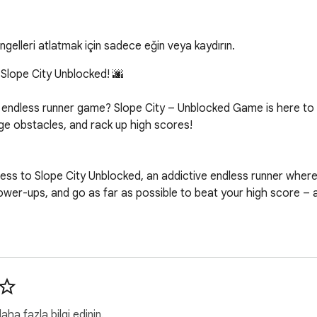
gelleri atlatmak için sadece eğin veya kaydırın.
Slope City Unblocked! 🌆

d, endless runner game? Slope City – Unblocked Game is here to
ge obstacles, and rack up high scores!

ss to Slope City Unblocked, an addictive endless runner where
power-ups, and go as far as possible to beat your high score – a
paced, addictive gameplay.

asy for anyone to start playing.

 browser without the need for downloads.

ha fazla bilgi edinin.