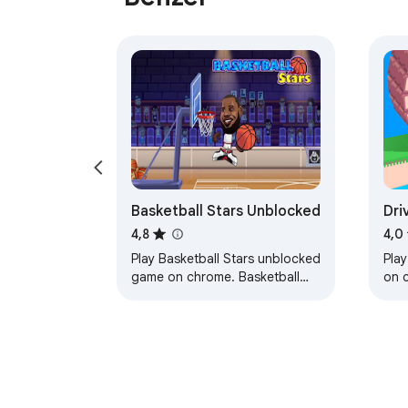
Basketball Stars Unblocked
Dri
4,8
4,0
Play Basketball Stars unblocked
Pla
game on chrome. Basketball
on 
Stars online game. Created for
gam
Basketball Stars unblocked
unb
fans.