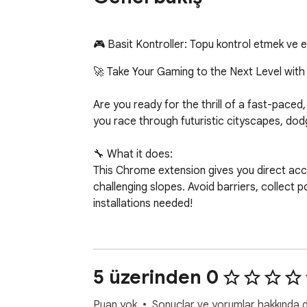
🎮 Basit Kontroller: Topu kontrol etmek ve en
🚀 Take Your Gaming to the Next Level with 
Are you ready for the thrill of a fast-pace
you race through futuristic cityscapes, dod
🔧 What it does:

This Chrome extension gives you direct acce
challenging slopes. Avoid barriers, collect 
installations needed!

💡 Why you should install it:

Endless Fun: Enjoy unlimited play with fast-
5 üzerinden 0
Simple Controls: Intuitive controls make it e
Instant Access: Play instantly through your
Puan yok
Sonuçlar ve yorumlar hakkında da