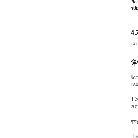
Ple
http
4
35
详
版
19.
上
20
举
非