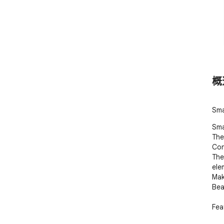
概
Sma
Sma
The
Con
The
ele
Mak
Beas
Fea