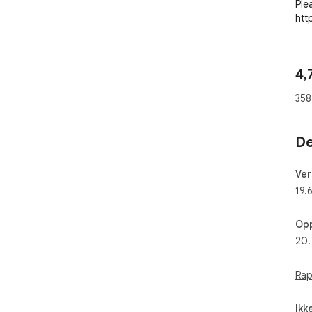
Ple
http
4,
358
De
Ver
19.
Opp
20.
Rap
Ikk