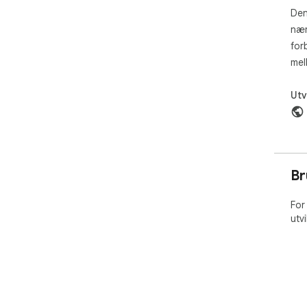
Den
nær
for
mel
Utv
Br
For
utv