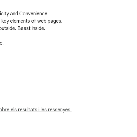
icity and Convenience.

 key elements of web pages.

tside. Beast inside.

. 

re els resultats i les ressenyes.