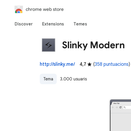
chrome web store
Discover
Extensions
Temes
Slinky Modern
http://slinky.me/
4,7
(
358 puntuacions
)
Tema
3.000 usuaris