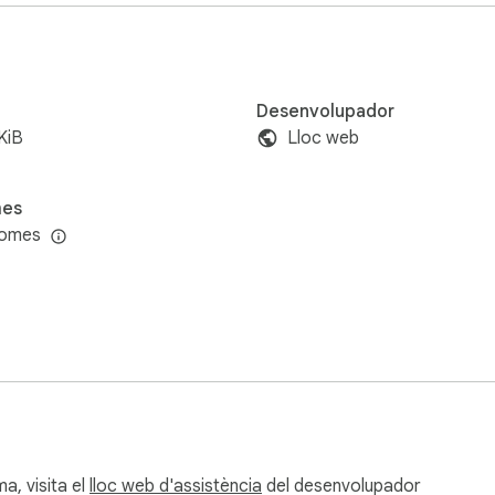
Desenvolupador
KiB
Lloc web
mes
iomes
a, visita el
lloc web d'assistència
del desenvolupador