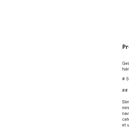
Pr
Ges
hié
# S
## 
Sli
min
nav
cat
et 