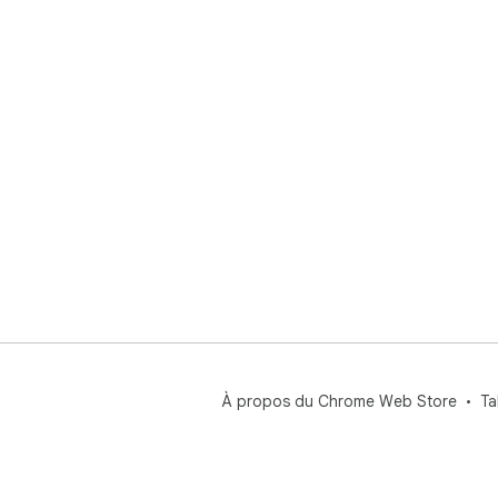
4. 
###
- *
pou
- *
raci
- *
- *
ou 
###
1. C
2. 
3. 
###
- U
À propos du Chrome Web Store
Ta
- C
## 
- *