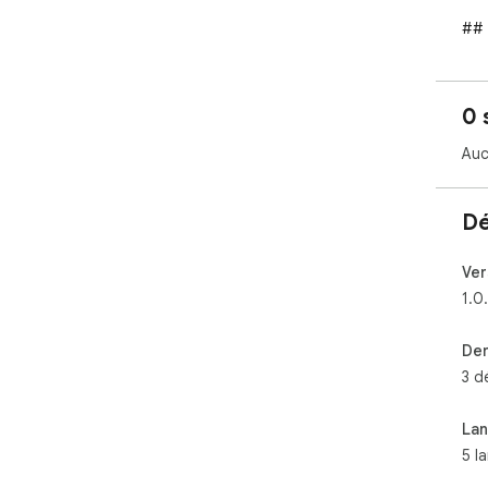
## 
###
- V
0 
sur
- U
Auc
nav
###
Dé
- **
À su
- *
Ver
- *
1.0
les
- *
Der
tâc
3 d
- *
###
La
- C
5 l
- R
- F