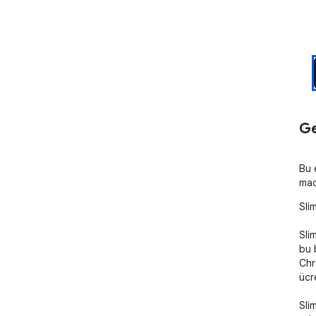
Ge
Bu 
mac
Sli
Sli
bu 
Chr
ücre
Sli