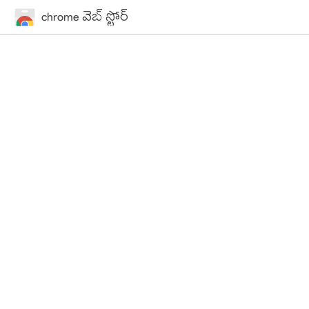
chrome వెబ్ స్టోర్