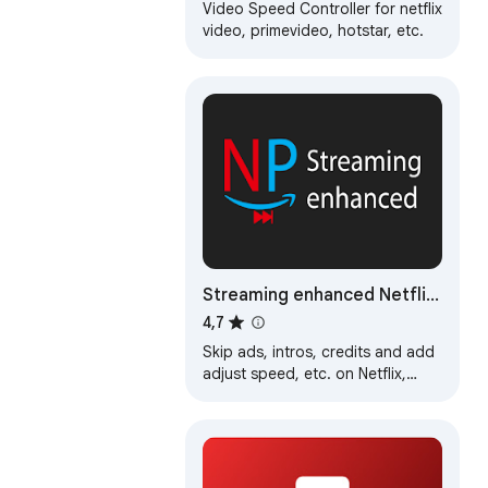
Video Speed Controller for netflix
video, primevideo, hotstar, etc.
Streaming enhanced Netflix
Disney Prime Video
4,7
Skip ads, intros, credits and add
adjust speed, etc. on Netflix,
Prime video, Disney+, Crunchyroll
and HBO max.