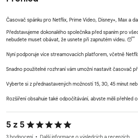
Časovač spánku pro Netflix, Prime Video, Disney+, Max a da
Představujeme dokonalého společníka před spaním pro všechn
nebudete muset obávat, že usnete při zapnutém videu. 😴

Nyní podporuje více streamovacích platforem, včetně Netflix
Snadno použitelné rozhraní vám umožní nastavit časovač pře
Vyberte si z přednastavených možností 15, 30, 45 minut nebo
Rozšíření obsahuje také odpočítávání, abyste měli přehled o 
S tímto rozšířením se už nikdy neprobudíte s běžícím videem n
5 z 5
❗Upozornění: Všechny názvy produktů a společností jsou ochra
3 hodnocení
Další informace o výsledcích a recenzích