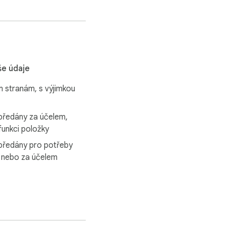
še údaje
 stranám, s výjimkou
předány za účelem,
 funkci položky
předány pro potřeby
 nebo za účelem