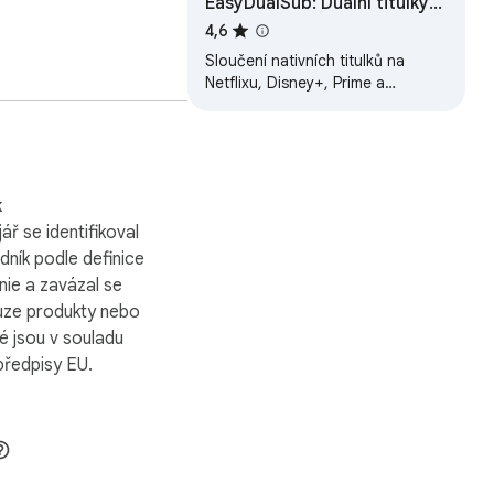
EasyDualSub: Duální titulky
pro Netflix, Prime, Youtube,
4,6
Max a Disney+
Sloučení nativních titulků na
Netflixu, Disney+, Prime a
YouTube. Dokonalé dvojjazyčné
překlady, nulové nastavení.
k
ář se identifikoval
dník podle definice
nie a zavázal se
uze produkty nebo
ré jsou v souladu
předpisy EU.