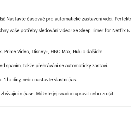
lší! Nastavte časovač pro automatické zastavení videí. Perfekt
y vaše potřeby sledování videa! Se Sleep Timer for Netflix & 
, Prime Video, Disney+, HBO Max, Hulu a dalších!

d spaním, takže přehrávání se automaticky zastaví.

 1 hodiny, nebo nastavte vlastní čas.

zbývajícím čase. Můžete jej snadno upravit nebo zrušit.

ebo vybitou baterií.

nné známky jejich vlastníků. Toto rozšíření není s nimi spojeno