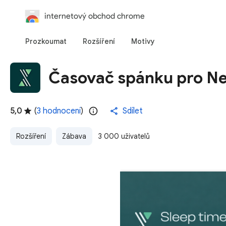
internetový obchod chrome
Prozkoumat
Rozšíření
Motivy
Časovač spánku pro Netf
5,0
(
3 hodnocení
)
Sdílet
Rozšíření
Zábava
3 000 uživatelů