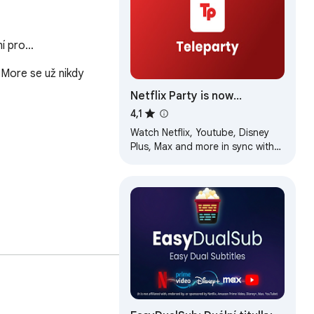
ní pro…
More se už nikdy 
Netflix Party is now
Teleparty
4,1
Watch Netflix, Youtube, Disney
Plus, Max and more in sync with
friends
 ani schváleno.❗