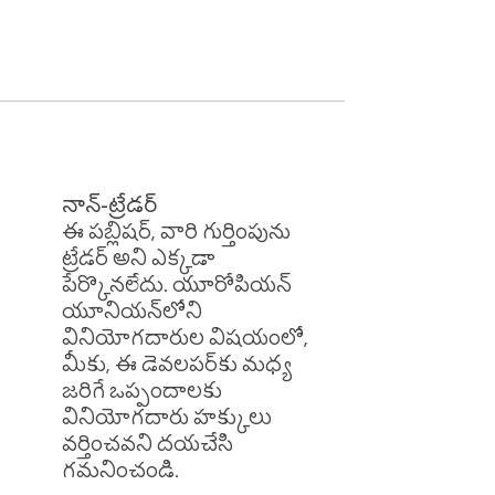
నాన్-ట్రేడర్
ఈ పబ్లిషర్, వారి గుర్తింపును
ట్రేడర్ అని ఎక్కడా
పేర్కొనలేదు. యూరోపియన్
యూనియన్‌లోని
వినియోగదారుల విషయంలో,
మీకు, ఈ డెవలపర్‌కు మధ్య
జరిగే ఒప్పందాలకు
వినియోగదారు హక్కులు
వర్తించవని దయచేసి
గమనించండి.