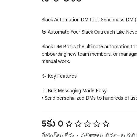
Slack Automation DM tool, Send mass DM (d
🎯 Automate Your Slack Outreach Like Neve
Slack DM Bot is the ultimate automation too
onboarding new team members, or managing 
manual work.

✨ Key Features

📊 Bulk Messaging Made Easy

• Send personalized DMs to hundreds of users
• Import user lists directly from CSV files f
• Support for multiple Slack workspaces and
5కు 0
🎨 Rich Message Formatting

• Full Markdown support for beautifully for
రేటింగ్‌లు లేవు
ఫలితాలు, రివ్యూల గుర