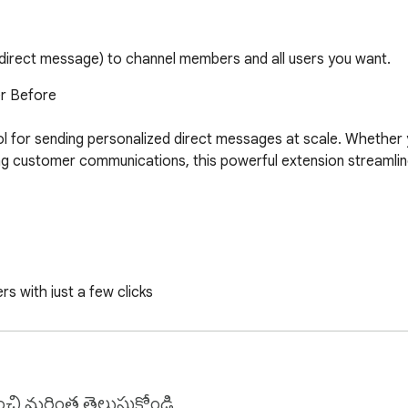
irect message) to channel members and all users you want.
r Before

l for sending personalized direct messages at scale. Whether 
customer communications, this powerful extension streamline
 with just a few clicks

or seamless workflow integration

 teams

matted messages

ించి మరింత తెలుసుకోండి.