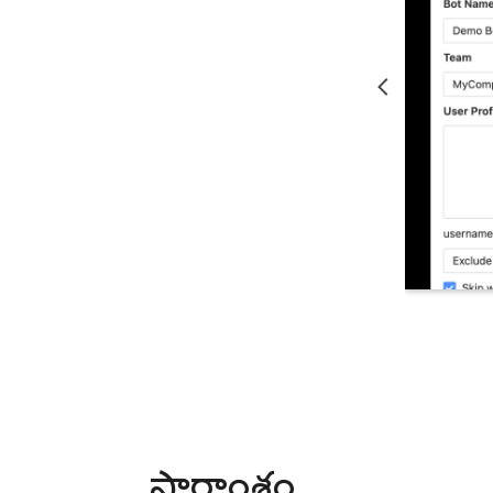
సారాంశం