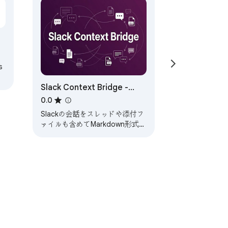
s
Slack Context Bridge -
Slack会話エクスポート
0.0
Slackの会話をスレッドや添付フ
ァイルも含めてMarkdown形式で
エクスポート保存します。AI学習
用データとしても最適。