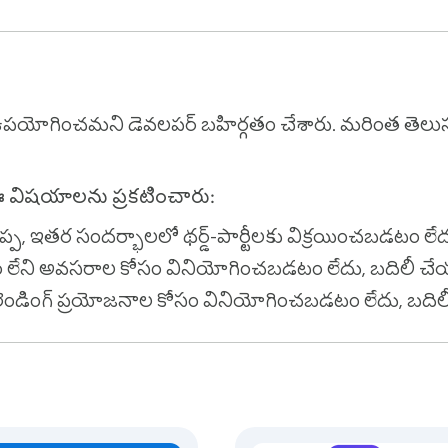
mpaigns and follow-ups

ers and send announcements

are important updates

nd support communications

ే ఉపయోగించమని డెవలపర్ బహిర్గతం చేశారు. మరింత తెలు
ఈ విషయాలను ప్రకటించారు:
ప్ప, ఇతర సందర్భాలలో థర్డ్-పార్టీలకు విక్రయించబడటం లే
s manually

arkdown and placeholders

ధం లేని అవసరాల కోసం వినియోగించబడటం లేదు, బదిలీ 
దా లెండింగ్ ప్రయోజనాల కోసం వినియోగించబడటం లేదు, బద
terface
