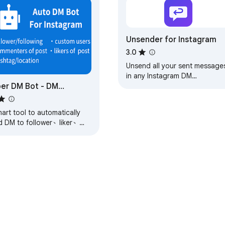
 Slack account

 to automated. Try Slack DM Bot today! 🎉
Unsender for Instagram
3.0
Unsend all your sent message
in any Instagram DM
er DM Bot - DM
conversation with one click.
Scrolls entire chat history.
omation Bot for IG
art tool to automatically
d DM to follower、liker、
r, welcome messages or
roduction about your
ducts and services