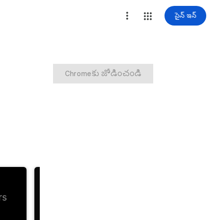
సైన్ ఇన్
Chromeకు జోడించండి