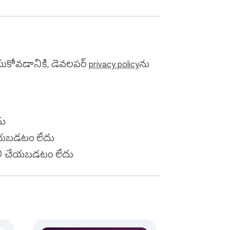
సుకోవడానికి, డెవలపర్
privacy policy
‌ను
దు
చేయబడటం లేదు
ిలీ చేయబడటం లేదు