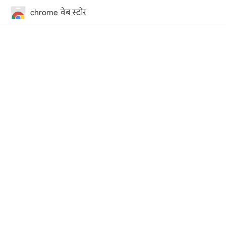
chrome वेब स्टोर