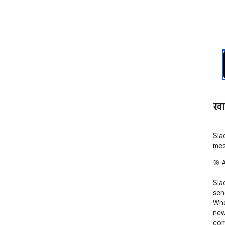
खा
Sla
mes
🎯 
Sla
sen
Whe
new
com