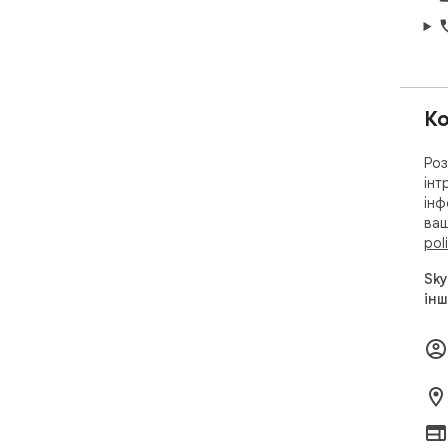
Ко
Роз
інт
інф
ваш
pol
Sky
інш