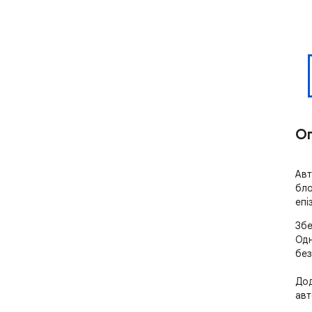
О
Авт
бло
епі
Збе
Одн
без
Дод
авт