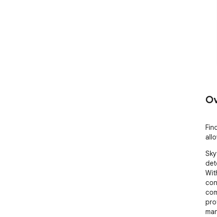
Ov
Fin
all
Sky
det
With
con
com
pro
man