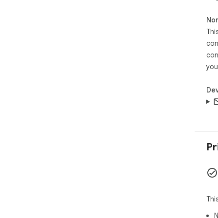
Non
Thi
con
con
you
Dev
Pr
Thi
N