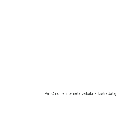
Par Chrome interneta veikalu
Izstrādātā