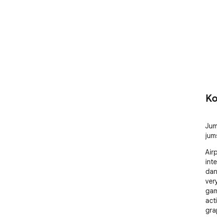
Ko
Jum
jum
Air
int
dan
ver
gam
act
gra