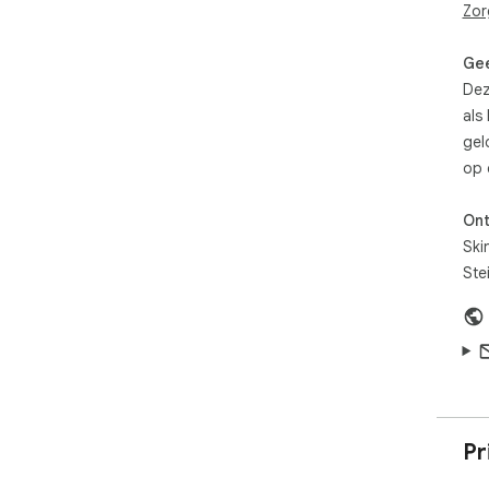
- D
Zor
- Tw
- I
Gee
- S
Dez
als
gel
op 
Ont
Ski
Ste
Pr