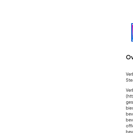
Ov
Ver
Ste
Ver
(ht
ges
bie
bev
bev
offi
bev