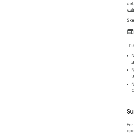
det
pol
Ske
Thi
N
u
N
u
N
c
Su
For
ope