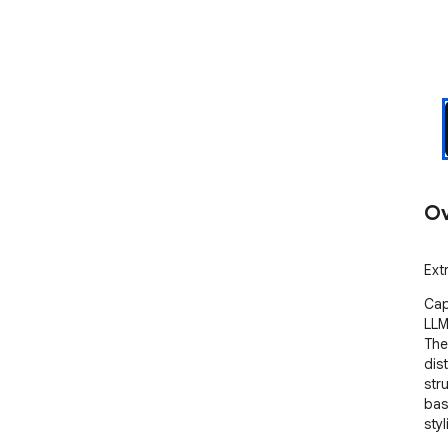
Ov
Ext
Cap
LLM.
The
dist
stru
bas
styl