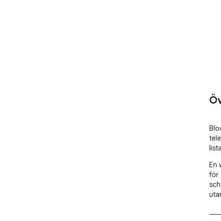
Öv
Blo
tel
list
En 
för
sch
uta
⸻ V