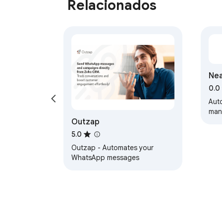
Relacionados
Nea
0.0
Aut
man
Outzap
5.0
Outzap - Automates your
WhatsApp messages