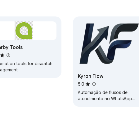
rby Tools
omation tools for dispatch
agement
Kyron Flow
5.0
Automação de fluxos de
atendimento no WhatsApp
Web