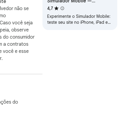
Simulador Mobile —
nte
Emulador para iPhone e
lvedor não se
4,7
Android
omo
Experimente o Simulador Mobile:
teste seu site no iPhone, iPad e
 Caso você seja
Android — emulador e
peia, observe
visualizador online.
os do consumidor
m a contratos
e você e esse
r.
mações do