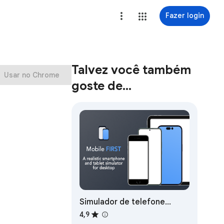
Fazer login
Talvez você também
Usar no Chrome
goste de…
Simulador de telefone
móvel - teste site
4,9