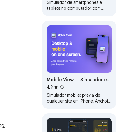
responsivo
Simulador de smartphones e
tablets no computador com
muitos modelos para testar seu
site móvel e responsivo.
Mobile View — Simulador e
visualização móvel
4,9
Simulador mobile: prévia de
qualquer site em iPhone, Android
e tablets — até 5 juntos. Visão
mobile e desktop, design
responsivo.
PS.