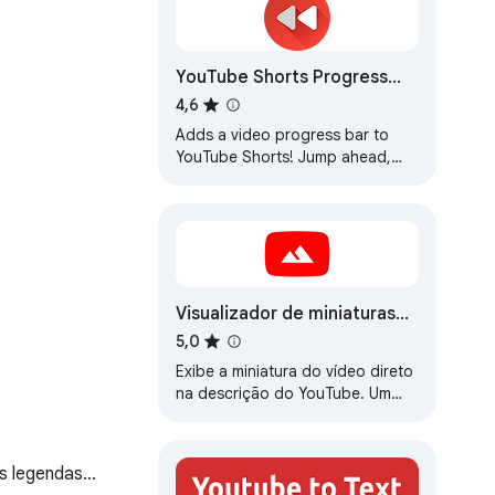
YouTube Shorts Progress
Bar
4,6
Adds a video progress bar to
YouTube Shorts! Jump ahead,
rewind, or simply track your
progress through any short with
ease.
Visualizador de miniaturas
do YouTube
5,0
Exibe a miniatura do vídeo direto
na descrição do YouTube. Um
olhar, zero atrito. A imagem que
você quer, bem onde você está.
as legendas…