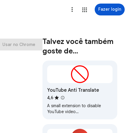
Fazer login
Talvez você também
Usar no Chrome
goste de…
YouTube Anti Translate
4,6
A small extension to disable
YouTube video
titles/audio/descriptions
autotranslation.