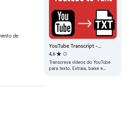
mento de 
YouTube Transcript -
Transcrição do Vídeo do
4,6
YouTube
Transcreva vídeos do YouTube
para texto. Extraia, baixe e
converta transcrições de vídeos
online de forma simples e rápida.