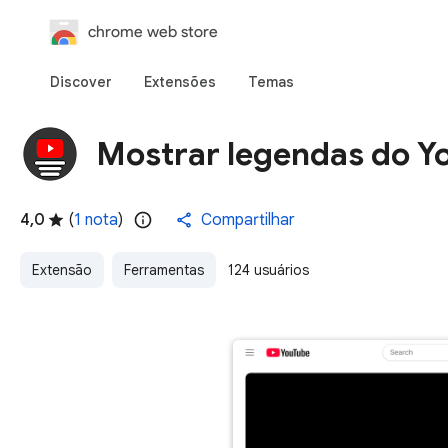
chrome web store
Discover
Extensões
Temas
Mostrar legendas do Y
4,0
(
1 nota
)
Compartilhar
Extensão
Ferramentas
124 usuários