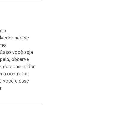
 único clique para 
nte
lvedor não se
omo
 Caso você seja
peia, observe
os do consumidor
m a contratos
e você e esse
r.