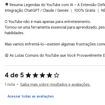
🎥 Resuma Legendas do YouTube com IA – A Extensão Defi
Integração ChatGPT / Claude / Gemini ｜ 100% Grátis ｜ Nã
O YouTube não é mais apenas para entretenimento.

Tornou-se uma ferramenta essencial para aprendizado, pesq
habilidades.

Mas vamos enfrentá-lo—existem algumas frustrações comu
😩 As Lutas Comuns do YouTube que Você Provavelmente En
- “Este vídeo tem mais de 30 minutos... Será que realmente
- “Comecei a assistir, mas não consegui encontrar o ponto pr
- “O vídeo está em um idioma que não domino, e as legenda
4 de 5
- “Deixei tocando ao fundo, mas não absorvi nada.”

- “Salvei para ver mais tarde... mas nunca voltei.”

1 nota
Saiba mais sobre resultados e avaliações.
O YouTube é poderoso, mas não foi construído para a extra
Acessar todas as avaliações
Assistir tudo até o fim leva muito tempo. Passar rapidament