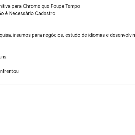
nitiva para Chrome que Poupa Tempo

o é Necessário Cadastro

uisa, insumos para negócios, estudo de idiomas e desenvolvi
ns:

frentou

 tenho tempo para isso?”

incipal.”

s não ajudam muito.”

ção eficiente de informações.

e pelos vídeos arrisca perder o que importa.
