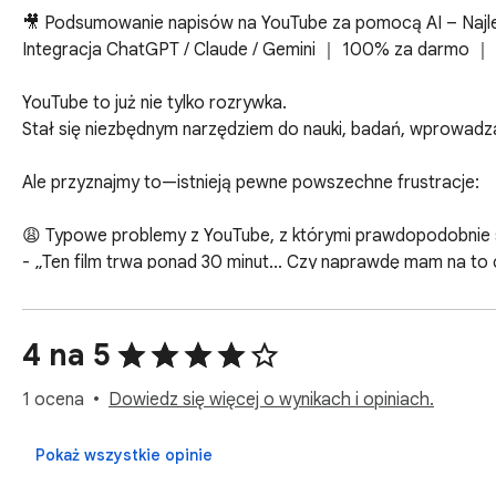
🎥 Podsumowanie napisów na YouTube za pomocą AI – Najl
Integracja ChatGPT / Claude / Gemini ｜ 100% za darmo ｜ Be
YouTube to już nie tylko rozrywka.

Stał się niezbędnym narzędziem do nauki, badań, wprowadzan
Ale przyznajmy to—istnieją pewne powszechne frustracje:

😩 Typowe problemy z YouTube, z którymi prawdopodobnie s
- „Ten film trwa ponad 30 minut... Czy naprawdę mam na to 
- „Zacząłem oglądać, ale nie mogłem znaleźć głównego punk
- „Film jest w języku, w którym nie jestem biegły, a napisy zb
- „Odtwarzałem to w tle, ale niczego się nie nauczyłem.”

4 na 5
- „Zapisałem na później... ale nigdy nie wróciłem.”

1 ocena
Dowiedz się więcej o wynikach i opiniach.
YouTube jest potężny, ale nie jest zbudowany do efektywneg
Oglądanie wszystkiego w całości zajmuje za dużo czasu. Prz
Pokaż wszystkie opinie
Krótko mówiąc—wydajność czasowa jest niska.
