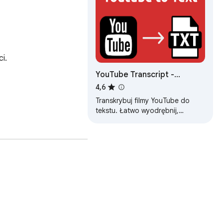
.

YouTube Transcript -
Transkrypcja wideo YouTube
4,6
Transkrybuj filmy YouTube do
tekstu. Łatwo wyodrębnij,
pobierz i konwertuj transkrypcje
online.