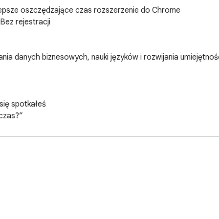
epsze oszczędzające czas rozszerzenie do Chrome

z rejestracji

ia danych biznesowych, nauki języków i rozwijania umiejętności
ię spotkałeś

czas?”

tu.”

ytnio nie pomagają.”

o wydobywania informacji.

eglądanie grozi przegapieniem tego, co ważne.
