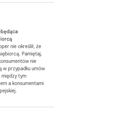
knięciem do narzędzi AI 
ebędąca
apisy)

iorcą
per nie określił, że
siębiorcą. Pamiętaj,
konsumentów nie
ą w przypadku umów
 między tym
em a konsumentami
pejskiej.