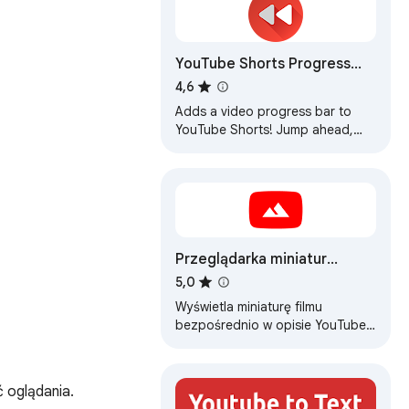
YouTube Shorts Progress
Bar
4,6
Adds a video progress bar to
YouTube Shorts! Jump ahead,
rewind, or simply track your
progress through any short with
ease.
Przeglądarka miniatur
YouTube
5,0
Wyświetla miniaturę filmu
bezpośrednio w opisie YouTube.
Jedno spojrzenie, zero tarcia.
Obraz, którego chcesz,
dokładnie tam, gdzie…
 oglądania.