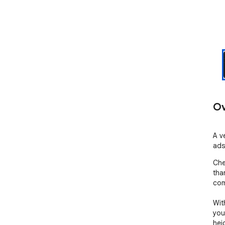
Ov
A v
ads,
Che
tha
com
Wit
you
hei