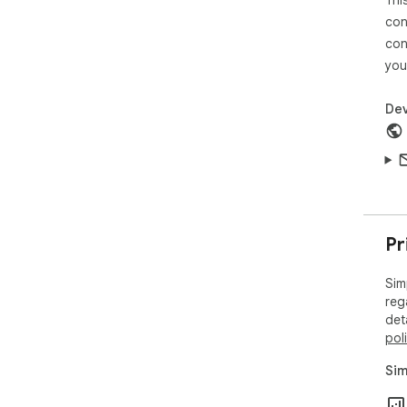
Thi
con
con
you
Dev
Pr
Sim
reg
det
pol
Sim