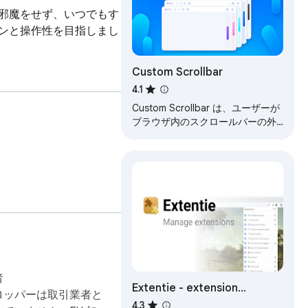
ングの邪魔をせず、いつでもす
インと操作性を目指しまし
Custom Scrollbar
4.1
Custom Scrollbar は、ユーザーが
ブラウザ内のスクロールバーの外
観をカスタマイズできる Chrome
拡張機能です
者
Extentie - extension
ロッパーは取引業者と
manager
4.3