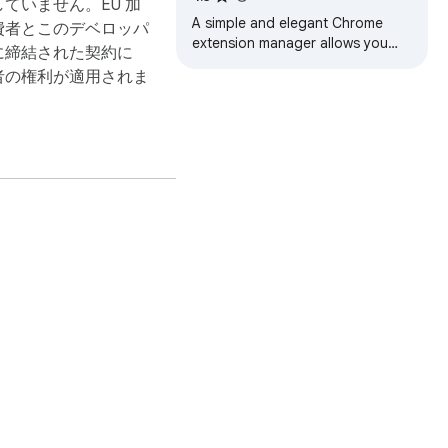
ていません。EU 加
A simple and elegant Chrome
費者とこのデベロッパ
extension manager allows you
に締結された契約に
manage your extensions in a
者の権利が適用されま
popup window.