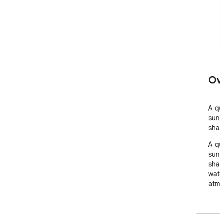
Ov
A q
sun
sha
A q
sun
sha
wat
atm