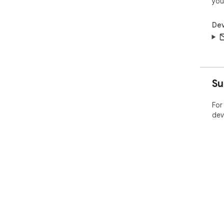
you
Dev
Su
For
dev