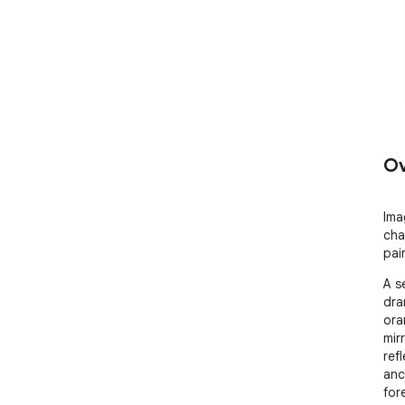
Ov
Ima
cha
pai
A s
dra
ora
mir
refl
anch
for