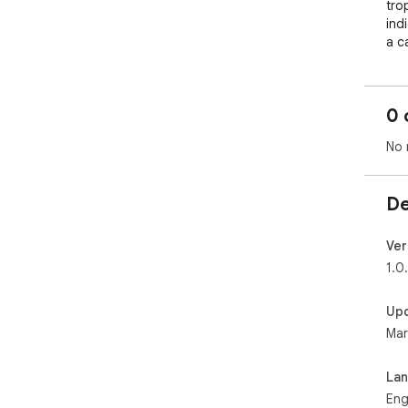
trop
ind
a c
the
bea
0 
No 
De
Ver
1.0
Up
Mar
La
Eng