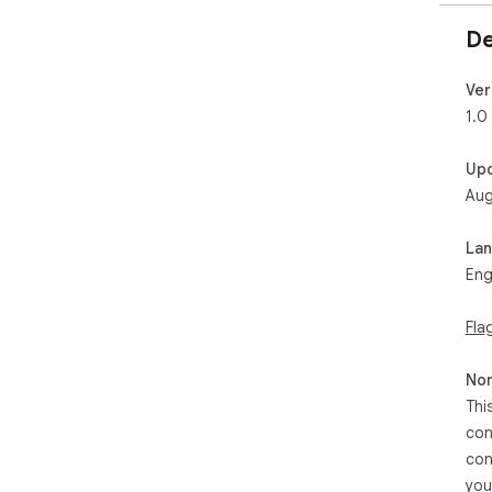
De
Ver
1.0
Up
Aug
La
Eng
Fla
Non
Thi
con
con
you