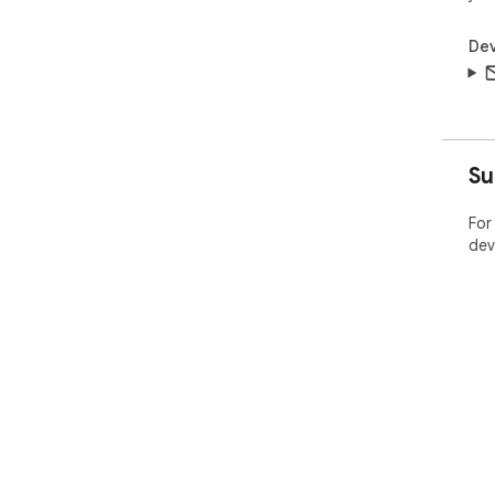
Dev
Su
For
dev