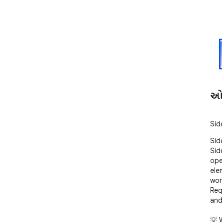
ઓવ
Side
Sid
Sid
ope
ele
wor
Req
and
💡 