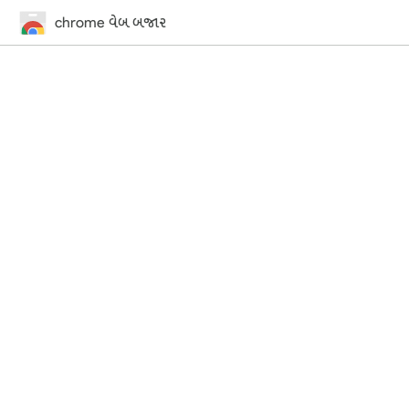
chrome વેબ બજાર