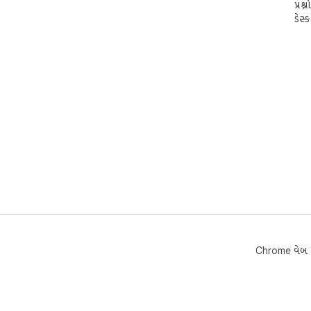
પ્રશ
ડેસ્
Chrome વેબ સ