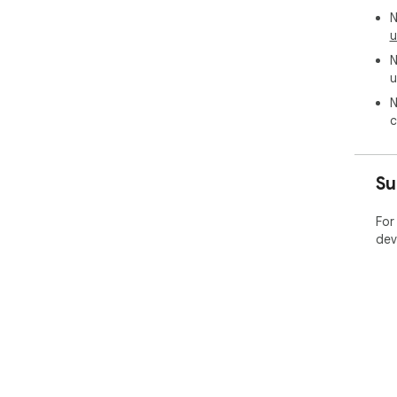
N
u
N
u
N
c
Su
For
dev