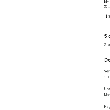
hl
加
【使
1.
2
「S
5 
ます
3
3 r
トに
4
ます
De
※
を
Ver
【更
1.0
202
公開
Up
Mar
【
不
せ
Fla
お