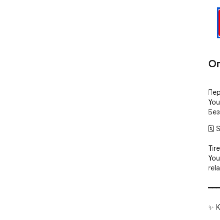
О
Пер
You
Без
🗓️
Tir
You
rel
━━━
✨ K