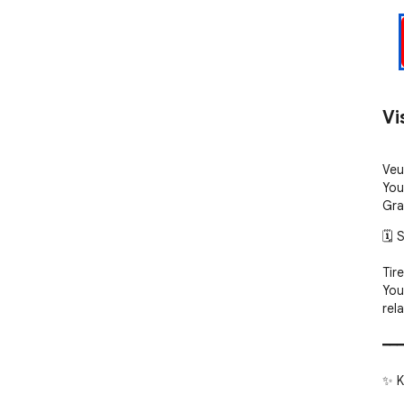
Vi
Veu
You
Gra
🗓️
Tir
You
rel
━━━
✨ K