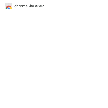
chrome વેબ બજાર