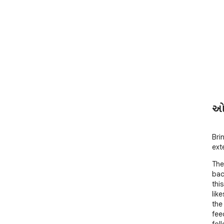
ઓવ
Bri
ext
The
bac
thi
lik
the
fee