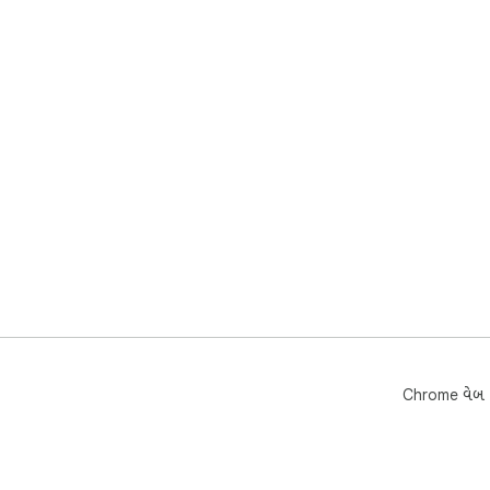
Chrome વેબ સ