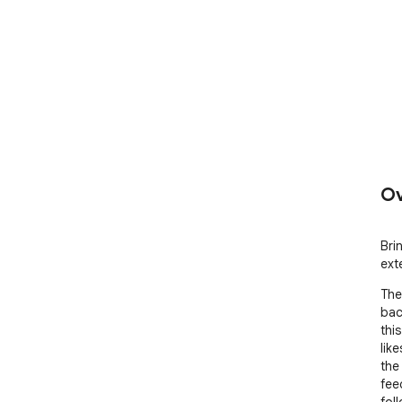
Ov
Bri
ext
The
bac
thi
lik
the
fee