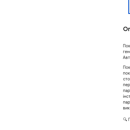
О
Пок
ген
Авт
Пок
пок
сто
пер
пар
інс
пар
вик
🔍 
Роз