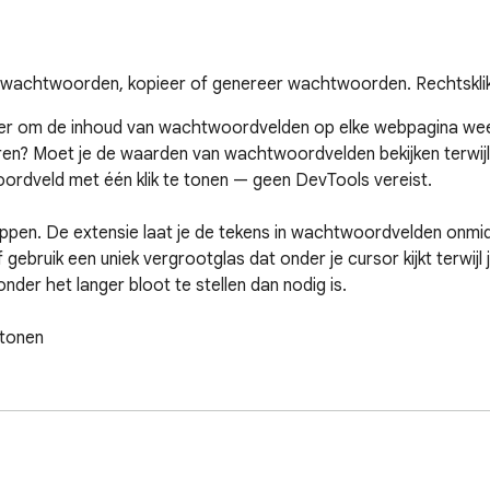
wachtwoorden, kopieer of genereer wachtwoorden. Rechtsklik,
r om de inhoud van wachtwoordvelden op elke webpagina weer 
en? Moet je de waarden van wachtwoordvelden bekijken terwijl je
rdveld met één klik te tonen — geen DevTools vereist.

ppen. De extensie laat je de tekens in wachtwoordvelden onmidde
ebruik een uniek vergrootglas dat onder je cursor kijkt terwijl
er het langer bloot te stellen dan nodig is.

tonen

op het actieve tabblad in één tik in of uit

n of Wachtwoord kopiëren op een gefocust veld

(of Ctrl/Shift, jouw keuze), beweeg je cursor, en een zwevend 
 is om die waarde te kopiëren zonder ooit te klikken
