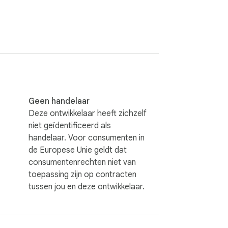
hoeft nooit meer handmatig een HTML-
 naar wat je wilt

ive uit op elke site

Geen handelaar
tglas zodat je de sneltoets nooit vergeet

Deze ontwikkelaar heeft zichzelf
niet geïdentificeerd als
m een sterk, willekeurig wachtwoord aan 
handelaar. Voor consumenten in
I, 1, O, 0 uit te sluiten

de Europese Unie geldt dat
 aftelpuls zodat de onthulling je nooit 
consumentenrechten niet van
toepassing zijn op contracten
r nog steeds is

tussen jou en deze ontwikkelaar.