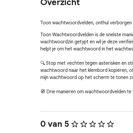
Overzicht
Toon wachtwoordvelden, onthul verborgen 
Toon Wachtwoordvelden is de snelste manie
wachtwoordzin getypt en wil je deze verifiër
helpt je om het wachtwoord in het wachtwoo
🔍 Stop met vechten tegen asterisken en sti
wachtwoord naar het klembord kopiëren, of g
mijn wachtwoord op het scherm te tonen zond
🧭 Drie manieren om wachtwoordvelden te 
1. Toolbar klik — schakel elk wachtwoordveld 
2. Rechtsklikmenu — kies Wachtwoord tone
3. Hover-vergrootglas — houd Alt ingedrukt 
0 van 5
Druk op C terwijl het vergrootglas zichtbaar