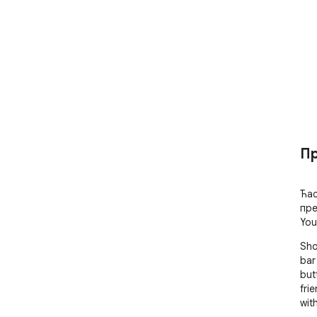
Пр
Ћас
пре
You
Sho
bar
but
fri
wit