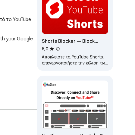
πό το YouTube 
ith your Google 
Shorts Blocker — Block
YouTube Shorts
5,0
Αποκλείστε τα YouTube Shorts,
απενεργοποιήστε την κύλιση των
Shorts ή παρακολουθήστε τα
Shorts στο κανονικό πρόγραμμα
αναπαραγωγής…
Tube" is a 