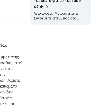
YouShare για το YouTube™
4,7
Ανακαλύψτε, Μοιραστείτε &
Συνδεθείτε απευθείας στο
YouTube. Περάστε πέρα από τα
όρια του αλγορίθμου του
YouTube για να βρείτε νέα…
τίας
αμματιστής
ροσδιοριστεί
ν είστε
την
ση, λάβετε
ικαιώματα
ών δεν
μβάσεις
ς και σε