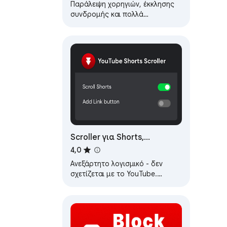
Χορηγίες
Παράλειψη χορηγιών, έκκλησης
συνδρομής και πολλά
περισσότερα στα βίντεο του
YouTube. Αναφέρετε χορηγίες σε
βίντεο που βλέπετε για…
Scroller για Shorts,
λειτουργεί με το Youtube
4,0
[QVI]
Ανεξάρτητο λογισμικό - δεν
σχετίζεται με το YouTube.
Αυτόματη κύλιση Shorts,
χρησιμοποιήστε
προσαρμοσμένες
συντομεύσεις…