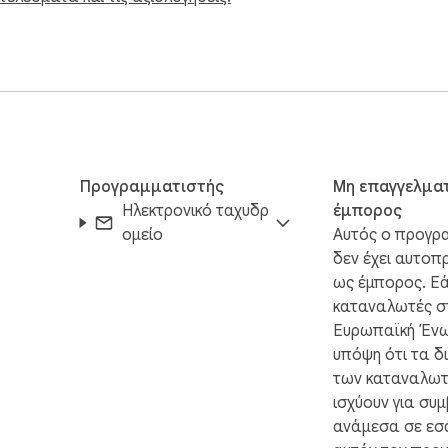
Προγραμματιστής
Μη επαγγελμα
Ηλεκτρονικό ταχυδρ
έμπορος
ομείο
Αυτός ο προγρ
δεν έχει αυτοπ
ως έμπορος. Εά
καταναλωτές σ
Ευρωπαϊκή Ένω
υπόψη ότι τα δ
των καταναλωτ
ισχύουν για συ
ανάμεσα σε εσά