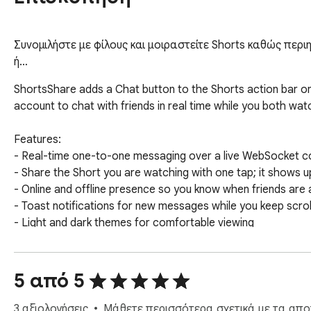
Συνομιλήστε με φίλους και μοιραστείτε Shorts καθώς περι
ή…
ShortsShare adds a Chat button to the Shorts action bar on 
account to chat with friends in real time while you both wat
Features:

- Real-time one-to-one messaging over a live WebSocket co
- Share the Short you are watching with one tap; it shows up
- Online and offline presence so you know when friends are a
- Toast notifications for new messages while you keep scroll
- Light and dark themes for comfortable viewing

- Chat panel stays open as you navigate between Shorts

ShortsShare is an independent project and is not affiliated
5 από 5
trademark of Google LLC; it is used here only to describe 
3 αξιολογήσεις
Μάθετε περισσότερα σχετικά με τα αποτ