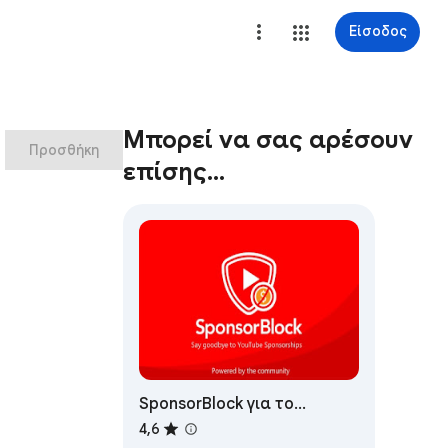
Είσοδος
Μπορεί να σας αρέσουν
Προσθήκη
επίσης…
SponsorBlock για το
YouTube - Παραλείπει
4,6