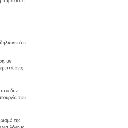
γραμματιστή.
δηλώνει ότι
ρη, με
περιπτώσεις
ε
 που δεν
ειτουργία του
ε
ρισμό της
ή για λόγους