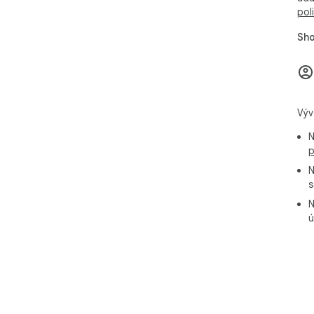
pol
Sho
Výv
N
p
N
s
N
ú