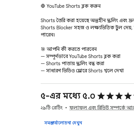
🛑 YouTube Shorts ব্লক করুন

Shorts তৈরি করা হয়েছে অন্তহীন স্ক্রলিং এবং দ্
Shorts Blocker সহজ ও লক্ষ্যভিত্তিক টুল দেয
পারেন।

🎯 আপনি কী করতে পারবেন

— সম্পূর্ণভাবে YouTube Shorts ব্লক করা

— Shorts পাতায় স্ক্রলিং বন্ধ করা

— সাধারণ ভিডিও প্লেয়ারে Shorts খুলে দেখা

কোনো অপ্রয়োজনীয় জটিলতা নেই। অপ্রয়োজনীয়
শুধু Shorts-এর উপর পরিষ্কার নিয়ন্ত্রণ।

৫-এর মধ্যে ৫.০
⚡ কেন Shorts Blocker ব্যবহার করবেন

২৯টি রেটিং
ফলাফল এবং রিভিউ সম্পর্কে আর
এই এক্সটেনশনটি তাদের জন্য তৈরি, যারা:

সমস্ত পর্যালোচনা দেখুন
— Shorts-এ সময় নষ্ট করা বন্ধ করতে চান
