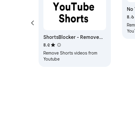
No 
৪.৬
Rem
You
ShortsBlocker - Remove
Shorts from YouTube
৪.৫
Remove Shorts videos from
Youtube
Chrome ওয়েব স