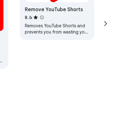
Remove YouTube Shorts
৪.৬
Removes YouTube Shorts and
prevents you from wasting your
precious time.
বলী
সহায়তা