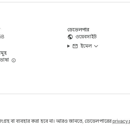
 পছন্দ করেন

ব্যবহার করেন

করে — এবং সেটি কার্যকরভাবে সমাধান করে।

জ
ডেভেলপার
iB
ওয়েবসাইট
ইমেল
মূহ
ভাষা
ষ্ট করে,

 সাহায্য করে — অন্তহীন স্ক্রলিং ছাড়াই।
গ্রহ বা ব্যবহার করা হবে না। আরও জানতে, ডেভেলপারের
privacy 