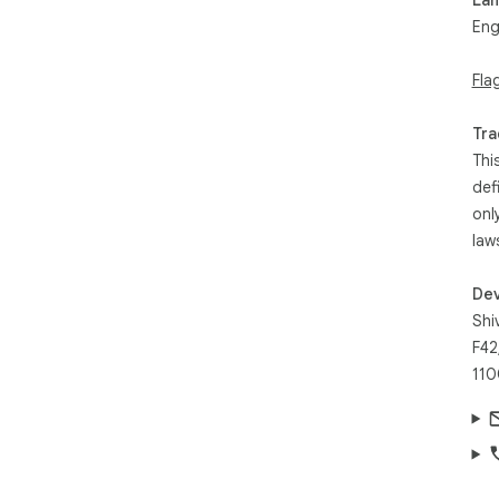
• C
Eng
cod
• L
Fla
met
🌐 
Tra
Aut
Thi
web
def
the 
onl
Buil
law
Dev
Shi
F42
110