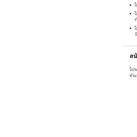
ไ
ไ
ท
ไ
ว
สน
โปร
คำแ