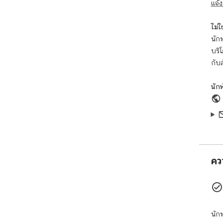
แจ้ง
ไม่ใช่
นักพ
บริ
กับ
นัก
คว
นัก