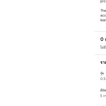
prod
The
acc
lea
Sho
cur
aut
0 
ไม่
รา
รุ่น
0.5
อัปเ
5 ก