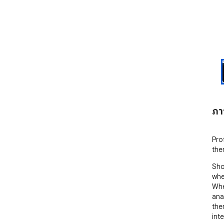
ภา
Pro
the
Sho
whe
Whe
ana
the
int