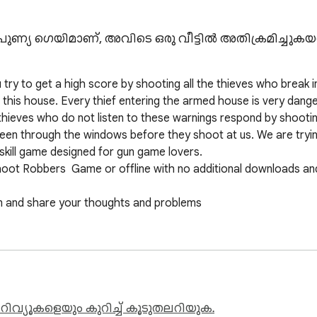
്യ ഗെയിമാണ്, അവിടെ ഒരു വീട്ടിൽ അതിക്രമിച്ചുകയറുന്
try to get a high score by shooting all the thieves who break i
 this house. Every thief entering the armed house is very dang
hieves who do not listen to these warnings respond by shootin
 seen through the windows before they shoot at us. We are tryin
skill game designed for gun game lovers.

Shoot Robbers  Game or offline with no additional downloads and
 and share your thoughts and problems

tton, you can find the game in the extensions section. If you wi
e it, you can remove it from the extensions section.
ിവ്യൂകളെയും കുറിച്ച് കൂടുതലറിയുക.