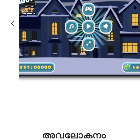
അവലോകനം