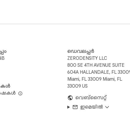
്പം
ഡെവലപ്പർ
iB
ZERODENSITY LLC
800 SE 4TH AVENUE SUITE
604A HALLANDALE, FL 3300
Miami, FL 33009 Miami, FL
ഷകൾ
33009 US
ഭാഷകൾ
വെബ്‌സൈറ്റ്
ഇമെയിൽ