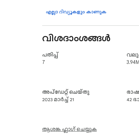
എല്ലാ റിവ്യൂകളും കാണുക
വിശദാംശങ്ങൾ
പതിപ്പ്
വലുപ
7
3.94M
അപ്‌ഡേറ്റ് ചെയ്‌തു
ഭാ
2023 മാർച്ച് 21
42 
ആശങ്ക ഫ്ലാഗ് ചെയ്യുക