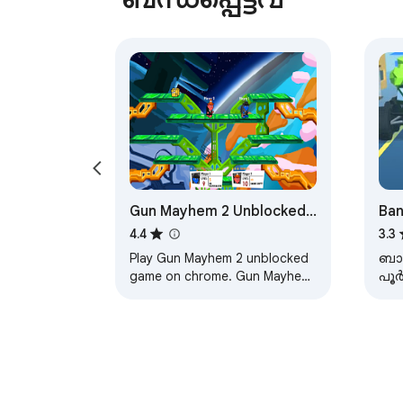
Gun Mayhem 2 Unblocked
Ban
Game
Dri
4.4
3.3
Play Gun Mayhem 2 unblocked
ബാങ
game on chrome. Gun Mayhem
പൂർ
2 online shooting game.
നി
Created for Gun Mayhem 2
നിങ
unblocked fans.
നിന
എന