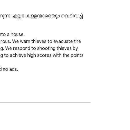
ന എല്ലാ കള്ളന്മാരെയും വെടിവച്ച് 
nto a house.

erous. We warn thieves to evacuate the 
g. We respond to shooting thieves by 
g to achieve high scores with the points 
 no ads. 

sh, you can visit 724fun.com. If you wish, 