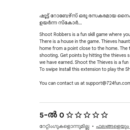
ഷൂട്ട് റോബേഴ്സ് ഒരു രസകരമായ നൈപുണ
ഉയർന്ന സ്കോർ…
Shoot Robbers is a fun skill game where you 
There is a house in the game. Thieves haunt
home from a point close to the home. The t
shooting. Get points by hitting the thieves
we have earned. Shoot the Thieves is a fun 
To swipe Install this extension to play the 
You can contact us at support@724fun.com
After clicking the add the game to chrome bu
you can play again and if you want to remov
5-ൽ 0
റേറ്റിംഗുകളൊന്നുമില്ല
ഫലങ്ങളെയും റ