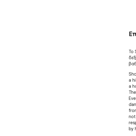
Ε
Το 
δεξ
βαθ
Sho
a h
a h
The
Eve
dan
fro
not
res
by 
the