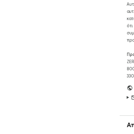
Αυτ
αυτ
κατ
ότι
συμ
προ
Πρ
ZER
800
330
Α