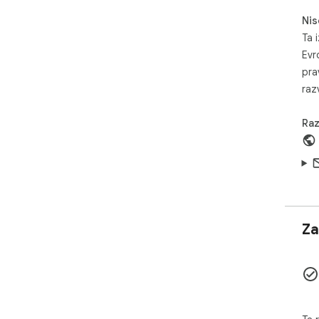
Nis
Ta i
Evr
pra
razv
Raz
Za