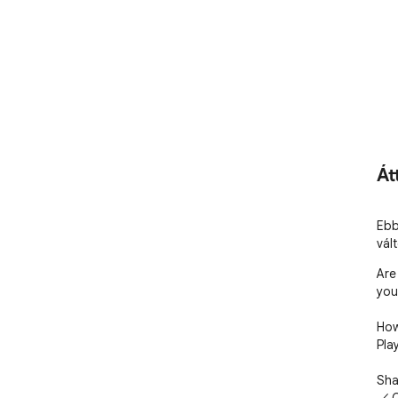
Át
Ebb
vál
Are
you
How
Pla
Sha