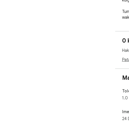
kuig
Tum
wak
sce
ya 
sen
0 
Shak
yako
Hak
Kip
Pat
kui
wap
kuc
Ma
kuk
wa 
Tol
ubu
1.0
mas
Ime
24 