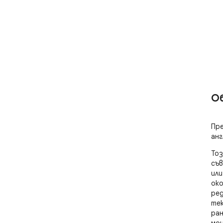
О
Пре
анг
Тоз
съв
или
око
ред
тек
ран