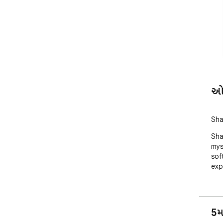
ઓવ
Sha
Sha
mys
sof
exp
5મ