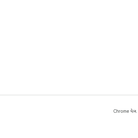
Chrome વેબ સ