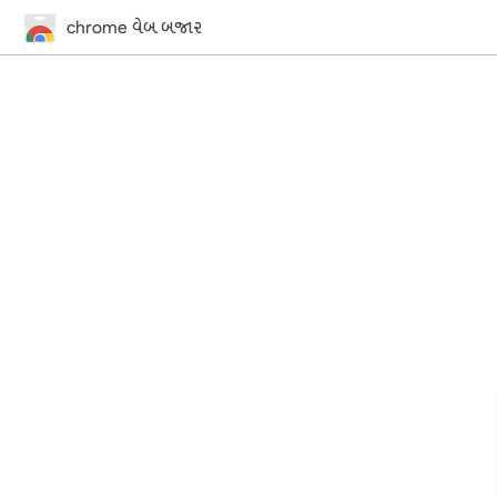
chrome વેબ બજાર