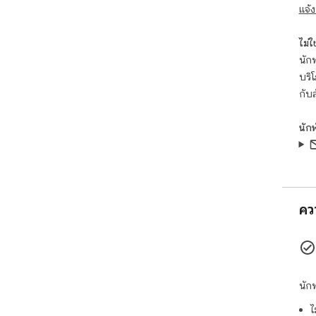
แจ้ง
💡 ท
เส้น
ไม่ใช่
แล้ว
นักพ
เดีย
บริ
จะส
กับ
🔒 ค
นัก
- ไม
- ไม
- ไม
- ส
คว
เราเ
วิเค
ทั้ง
จำเ
สอบส
ก็ตร
นัก
ไ
⚙️ เ