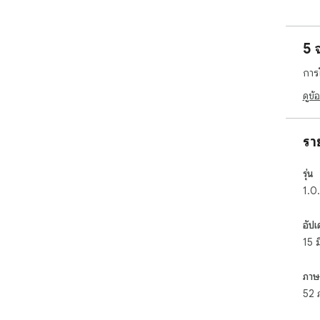
✨ สิ
▸ เข
5 
▸ ปุ
▸ เป
การ
▸ ไม
▸ ไม
ดูข้
วิธีใ
รา
1️⃣ 
2️⃣ 
รุ่น
3️⃣ 
1.0
4️⃣ 
🎯 ใ
อัปเ
15 
- ผู
- น
ภาษ
ระดั
- ท
52 
- ใค