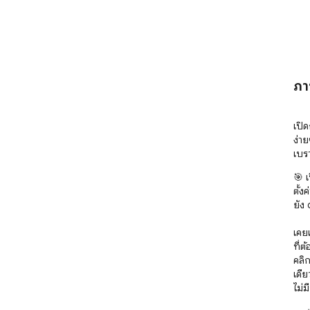
ภา
เปิด
ง่าย
เบรา
🎯 เ
ตั้ง
ยัง 
เคยเ
ที่ต
คลิ
เดีย
ไม่ม