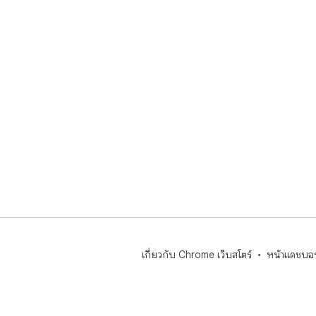
ปักห
ติดต
แถบเ
ปรับ
มือค
มีค
ขยา
ออก
เกี่ยวกับ Chrome เว็บสโตร์
หน้าแดชบอร